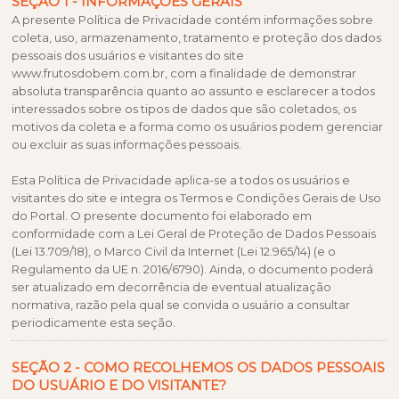
SEÇÃO 1 - INFORMAÇÕES GERAIS
A presente Política de Privacidade contém informações sobre
coleta, uso, armazenamento, tratamento e proteção dos dados
pessoais dos usuários e visitantes do site
www.frutosdobem.com.br, com a finalidade de demonstrar
absoluta transparência quanto ao assunto e esclarecer a todos
interessados sobre os tipos de dados que são coletados, os
motivos da coleta e a forma como os usuários podem gerenciar
ou excluir as suas informações pessoais.
Esta Política de Privacidade aplica-se a todos os usuários e
visitantes do site e integra os Termos e Condições Gerais de Uso
do Portal. O presente documento foi elaborado em
conformidade com a Lei Geral de Proteção de Dados Pessoais
(Lei 13.709/18), o Marco Civil da Internet (Lei 12.965/14) (e o
Regulamento da UE n. 2016/6790). Ainda, o documento poderá
ser atualizado em decorrência de eventual atualização
normativa, razão pela qual se convida o usuário a consultar
periodicamente esta seção.
SEÇÃO 2 - COMO RECOLHEMOS OS DADOS PESSOAIS
DO USUÁRIO E DO VISITANTE?